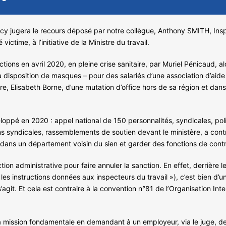
ncy jugera le recours déposé par notre collègue, Anthony SMITH, In
victime, à l’initiative de la Ministre du travail.
ctions en avril 2020, en pleine crise sanitaire, par Muriel Pénicaud, 
 disposition de masques – pour des salariés d’une association d’aide 
tre, Elisabeth Borne, d’une mutation d’office hors de sa région et dan
oppé en 2020 : appel national de 150 personnalités, syndicales, poli
s syndicales, rassemblements de soutien devant le ministère, a contrai
dans un département voisin du sien et garder des fonctions de contr
ction administrative pour faire annuler la sanction. En effet, derrière
s instructions données aux inspecteurs du travail »), c’est bien d’u
s’agit. Et cela est contraire à la convention n°81 de l’Organisation Int
sa mission fondamentale en demandant à un employeur, via le juge, d