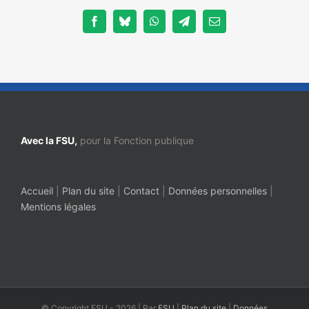
Facebook
Bluesky
WhatsApp
Telegram
Email
Avec la FSU,
pour la Fonction publique
Accueil
|
Plan du site
|
Contact
|
Données personnelles
|
Mentions légales
© Copyright FSU -
2026 | Par
FSU
|
Plan du site
|
Données