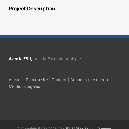
Project Description
Avec la FSU,
pour la Fonction publique
Accueil
|
Plan du site
|
Contact
|
Données personnelles
|
Mentions légales
© Copyright FSU -
2026 | Par
FSU
|
Plan du site
|
Données