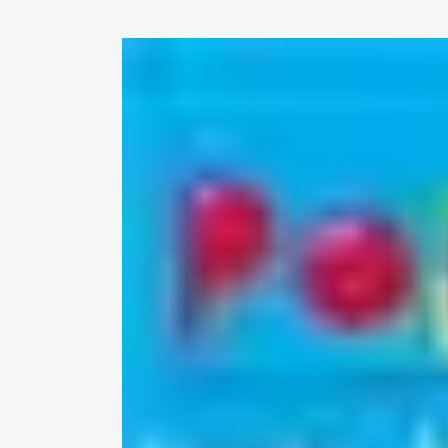
View
Larger
Image