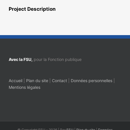
Project Description
Avec la FSU,
pour la Fonction publique
Accueil
|
Plan du site
|
Contact
|
Données personnelles
|
Mentions légales
© Copyright FSU -
2026 | Par
FSU
|
Plan du site
|
Données