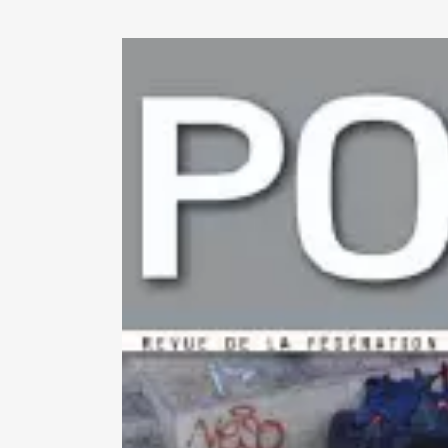
View
Larger
Image