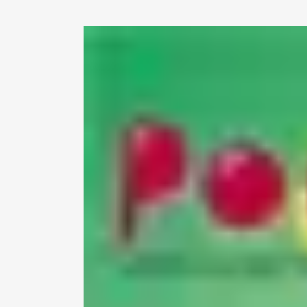
View
Larger
Image