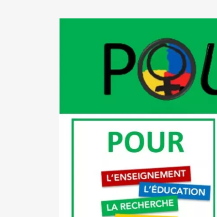
View
Larger
Image