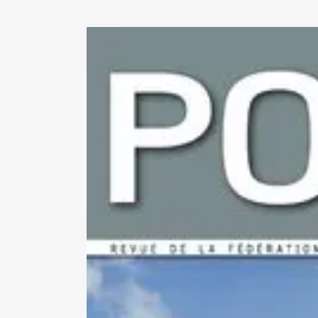
View
Larger
Image