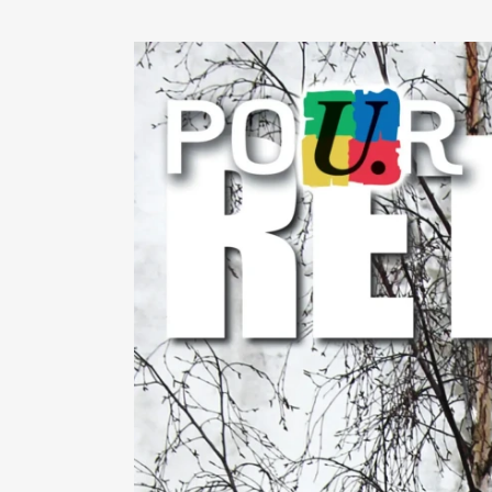
View
Larger
Image