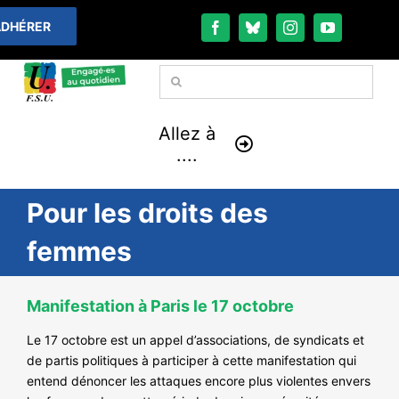
Passer
DHÉRER
au
contenu
Rechercher:
Allez à
....
Pour les droits des
À LA UNE
femmes
THÉMATIQUES
Manifestation à Paris le 17 octobre
LA VIE FÉDÉRALE
Le 17 octobre est un appel d’associations, de syndicats et
COMMUNIQUÉS
de partis politiques à participer à cette manifestation qui
entend dénoncer les attaques encore plus violentes envers