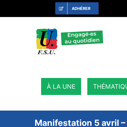
Passer
ADHÉRER
au
contenu
À LA UNE
THÉMATIQ
Manifestation 5 avril –