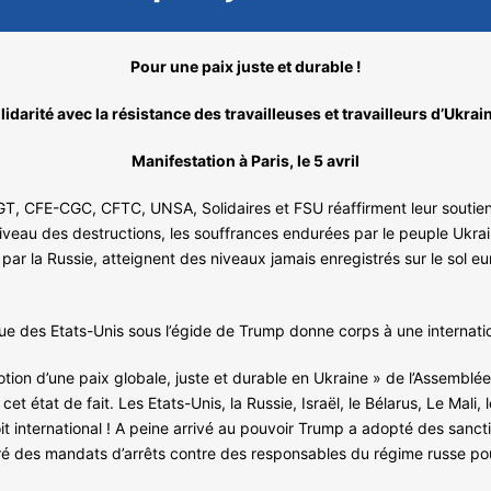
Pour une paix juste et durable !
lidarité avec la résistance des travailleuses et travailleurs d’Ukrain
Manifestation à Paris, le 5 avril
T, CFE-CGC, CFTC, UNSA, Solidaires et FSU réaffirment leur soutien 
 le niveau des destructions, les souffrances endurées par le peuple Ukr
par la Russie, atteignent des niveaux jamais enregistrés sur le sol e
ique des Etats-Unis sous l’égide de Trump donne corps à une internati
otion d’une paix globale, juste et durable en Ukraine » de l’Assemblée
stre cet état de fait. Les Etats-Unis, la Russie, Israël, le Bélarus, Le M
it international ! A peine arrivé au pouvoir Trump a adopté des sanct
ré des mandats d’arrêts contre des responsables du régime russe pou