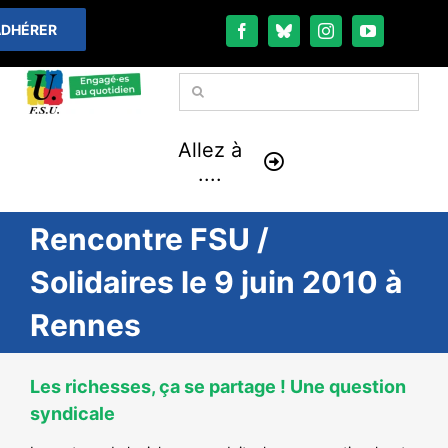
Passer
DHÉRER
au
contenu
Rechercher:
Allez à
....
Rencontre FSU /
À LA UNE
Solidaires le 9 juin 2010 à
THÉMATIQUES
Rennes
LA VIE FÉDÉRALE
Les richesses, ça se partage ! Une question
COMMUNIQUÉS
syndicale