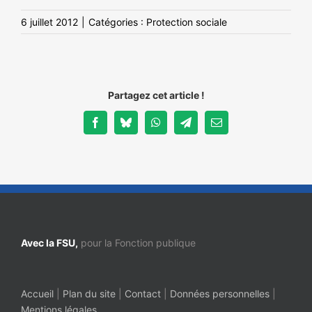
NOS ACTIONS
6 juillet 2012
|
Catégories :
Protection sociale
Partagez cet article !
Facebook
Bluesky
WhatsApp
Telegram
Email
Avec la FSU,
pour la Fonction publique
Accueil
|
Plan du site
|
Contact
|
Données personnelles
|
Mentions légales