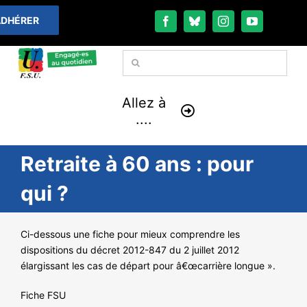
Passer
DHÉRER
au
contenu
Rechercher:
Allez à
....
Retraite à 60 ans : pour
À LA UNE
qui ?
THÉMATIQUES
Ci-dessous une fiche pour mieux comprendre les
LA VIE FÉDÉRALE
dispositions du décret 2012-847 du 2 juillet 2012
élargissant les cas de départ pour â€œcarrière longue ».
COMMUNIQUÉS
Fiche FSU