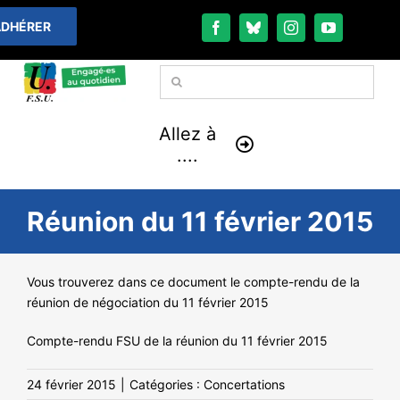
Passer
DHÉRER
au
contenu
Rechercher:
Allez à
....
À LA UNE
Réunion du 11 février 2015
THÉMATIQUES
Vous trouverez dans ce document le compte-rendu de la
réunion de négociation du 11 février 2015
LA VIE FÉDÉRALE
Compte-rendu FSU de la réunion du 11 février 2015
COMMUNIQUÉS
24 février 2015
|
Catégories :
Concertations