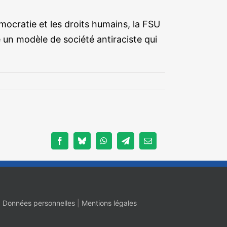
mocratie et les droits humains, la FSU
e un modèle de société antiraciste qui
Facebook
Bluesky
WhatsApp
Telegram
Email
|
Données personnelles
|
Mentions légales