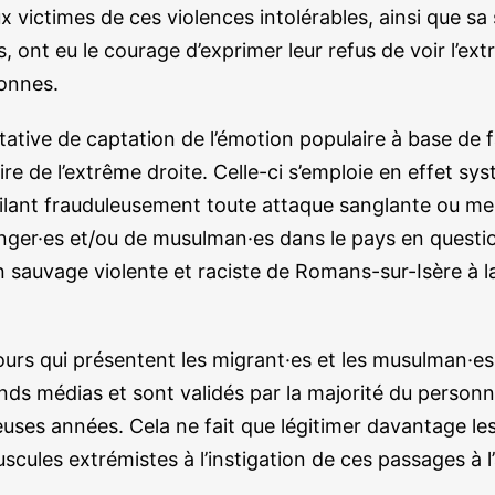
 victimes de ces violences intolérables, ainsi que sa 
s, ont eu le courage d’exprimer leur refus de voir l’ex
sonnes.
tive de captation de l’émotion populaire à base de f
re de l’extrême droite. Celle-ci s’emploie en effet s
ilant frauduleusement toute attaque sanglante ou meur
anger·es et/ou de musulman·es dans le pays en questi
n sauvage violente et raciste de Romans-sur-Isère à l
scours qui présentent les migrant·es et les musulman·
nds médias et sont validés par la majorité du personne
uses années. Cela ne fait que légitimer davantage les
les extrémistes à l’instigation de ces passages à l’ac