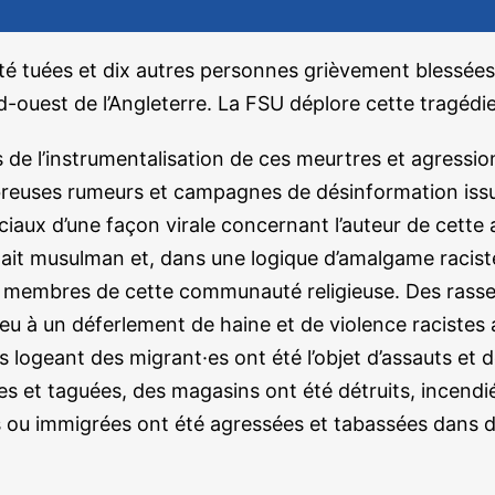
ont été tuées et dix autres personnes grièvement blessé
d-ouest de l’Angleterre. La FSU déplore cette tragédie
e l’instrumentalisation de ces meurtres et agression
mbreuses rumeurs et campagnes de désinformation issu
ciaux d’une façon virale concernant l’auteur de cette 
était musulman et, dans une logique d’amalgame racist
s membres de cette communauté religieuse. Des rass
 lieu à un déferlement de haine et de violence racist
ls logeant des migrant·es ont été l’objet d’assauts e
les et taguées, des magasins ont été détruits, incendi
 ou immigrées ont été agressées et tabassées dans d