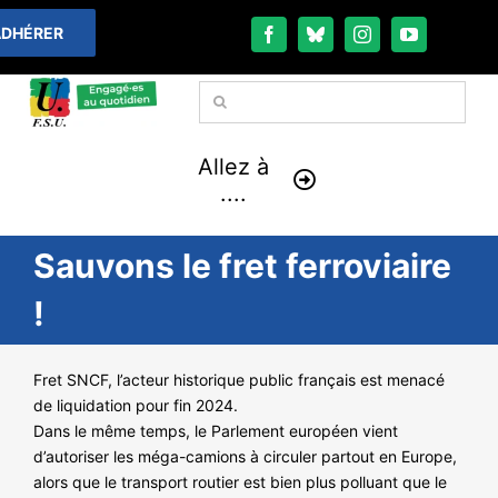
Passer
DHÉRER
au
contenu
Rechercher:
Allez à
....
Sauvons le fret ferroviaire
À LA UNE
!
THÉMATIQUES
Fret SNCF, l’acteur historique public français est menacé
LA VIE FÉDÉRALE
de liquidation pour fin 2024.
Dans le même temps, le Parlement européen vient
COMMUNIQUÉS
d’autoriser les méga-camions à circuler partout en Europe,
alors que le transport routier est bien plus polluant que le