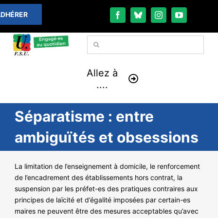
Passer
DHÉRER
au
contenu
Rechercher:
Allez à
....
Séparatisme : entre
À LA UNE
ambiguïtés et obsessions
THÉMATIQUES
La limitation de l’enseignement à domicile, le renforcement
LA VIE FÉDÉRALE
de l’encadrement des établissements hors contrat, la
suspension par les préfet-es des pratiques contraires aux
COMMUNIQUÉS
principes de laïcité et d’égalité imposées par certain-es
maires ne peuvent être des mesures acceptables qu’avec