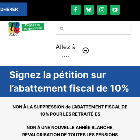
Passer
DHÉRER
au
contenu
Rechercher:
Allez à
....
Signez la pétition sur
À LA UNE
l’abattement fiscal de 10%
THÉMATIQUES
LA VIE FÉDÉRALE
NON À LA SUPPRESSION de L’ABATTEMENT FISCAL DE
10% POUR LES RETRAITÉ·ES
COMMUNIQUÉS
NON À UNE NOUVELLE ANNÉE BLANCHE,
REVALORISATION DE TOUTES LES PENSIONS