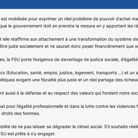
n est mobilisée pour exprimer un réel problème de pouvoir d’achat ma
e que le gouvernement doit en prendre la mesure en y apportant les r
e et elle réaffirme son attachement à une transformation du système 
it être juste socialement et ne saurait donc peser financièrement que 
es, la FSU porte l’exigence de davantage de justice sociale, d’égalité
s (Education, santé, emploi, justice, logement, transports …) et un 
olitiques exigent une fiscalité plus juste et un réel partage des riches
ent aussi à la défense et au respect des valeurs qui fondent notre soc
pour l’égalité professionnelle et dans la lutte contre les violences f
 droits des femmes.
té de ne pas laisser se dégrader le climat social. S’il souhaite réelle
FSU est prête à s’y engager.