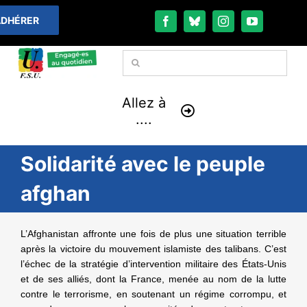
Passer
DHÉRER
au
contenu
Rechercher:
Allez à
....
Solidarité avec le peuple
À LA UNE
afghan
THÉMATIQUES
L’Afghanistan affronte une fois de plus une situation terrible
LA VIE FÉDÉRALE
après la victoire du mouvement islamiste des talibans. C’est
l’échec de la stratégie d’intervention militaire des États-Unis
COMMUNIQUÉS
et de ses alliés, dont la France, menée au nom de la lutte
contre le terrorisme, en soutenant un régime corrompu, et