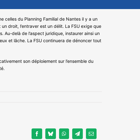
celles du Planning Familial de Nantes il y a un
t un droit, l’entraver est un délit. La FSU exige que
 Au-delà de l’aspect juridique, instaurer ainsi un
leux et lâche. La FSU continuera de dénoncer tout
nificativement son déploiement sur l’ensemble du
té.
Facebook
Bluesky
WhatsApp
Telegram
Email