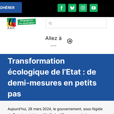
Passer
DHÉRER
au
contenu
Rechercher:
Allez à
....
Transformation
À LA UNE
écologique de l’Etat : de
THÉMATIQUES
demi-mesures en petits
LA VIE FÉDÉRALE
pas
COMMUNIQUÉS
Aujourd’hui, 28 mars 2024, le gouvernement, sous l’égide