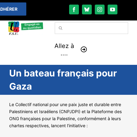
Passer
DHÉRER
au
contenu
Rechercher:
Allez à
....
Un bateau français pour
À LA UNE
Gaza
THÉMATIQUES
Le Collectif national pour une paix juste et durable entre
LA VIE FÉDÉRALE
Palestiniens et Israéliens (CNPJDPI) et la Plateforme des
ONG françaises pour la Palestine, conformément à leurs
COMMUNIQUÉS
chartes respectives, lancent l’initiative :