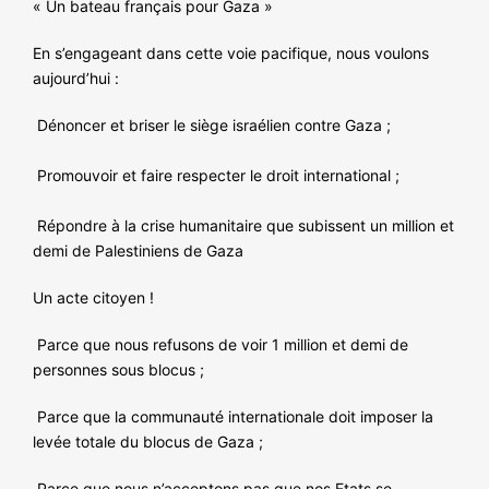
« Un bateau français pour Gaza »
NOS ACTIONS
En s’engageant dans cette voie pacifique, nous voulons
aujourd’hui :
Dénoncer et briser le siège israélien contre Gaza ;
Promouvoir et faire respecter le droit international ;
Répondre à la crise humanitaire que subissent un million et
demi de Palestiniens de Gaza
Un acte citoyen !
Parce que nous refusons de voir 1 million et demi de
personnes sous blocus ;
Parce que la communauté internationale doit imposer la
levée totale du blocus de Gaza ;
Parce que nous n’acceptons pas que nos Etats se