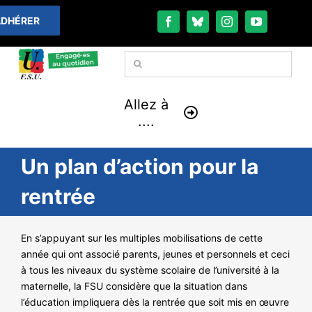
Passer
DHÉRER
au
contenu
Rechercher:
Allez à
....
Un plan d’action pour la
À LA UNE
rentrée
THÉMATIQUES
En s’appuyant sur les multiples mobilisations de cette
LA VIE FÉDÉRALE
année qui ont associé parents, jeunes et personnels et ceci
à tous les niveaux du système scolaire de l’université à la
COMMUNIQUÉS
maternelle, la FSU considère que la situation dans
l’éducation impliquera dès la rentrée que soit mis en œuvre