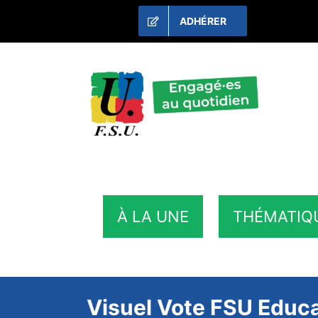
Passer
ADHÉRER
au
contenu
À LA UNE
THÉMATIQ
Visuel Vote FSU Educa