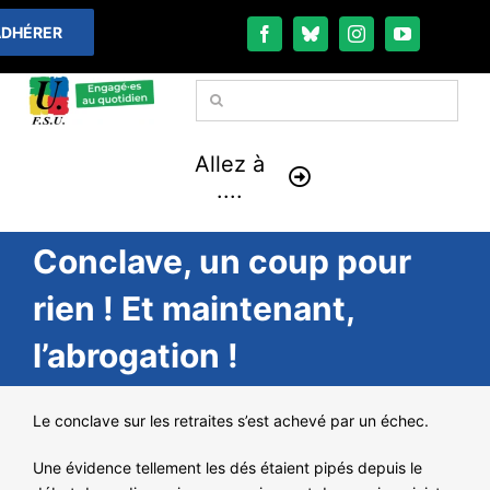
Passer
DHÉRER
au
contenu
Rechercher:
Allez à
....
Conclave, un coup pour
À LA UNE
rien ! Et maintenant,
THÉMATIQUES
l’abrogation !
LA VIE FÉDÉRALE
Le conclave sur les retraites s’est achevé par un échec.
COMMUNIQUÉS
Une évidence tellement les dés étaient pipés depuis le