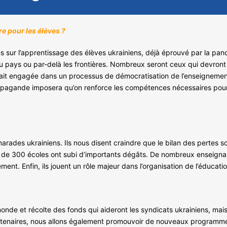
e pour les élèves ?
ur l’apprentissage des élèves ukrainiens, déjà éprouvé par la pandém
du pays ou par-delà les frontières. Nombreux seront ceux qui devron
ait engagée dans un processus de démocratisation de l’enseignement, d
opagande imposera qu’on renforce les compétences nécessaires pour
rades ukrainiens. Ils nous disent craindre que le bilan des pertes 
ès de 300 écoles ont subi d’importants dégâts. De nombreux enseigna
ment. Enfin, ils jouent un rôle majeur dans l’organisation de l’éducat
le monde et récolte des fonds qui aideront les syndicats ukrainiens, m
artenaires, nous allons également promouvoir de nouveaux programmes