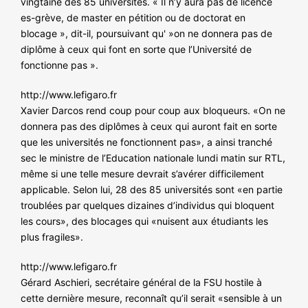
vingtaine des 85 universités. « Il n’y aura pas de licence
NOS ACTIONS
es-grève, de master en pétition ou de doctorat en
blocage », dit-il, poursuivant qu' »on ne donnera pas de
diplôme à ceux qui font en sorte que l’Université de
fonctionne pas ».
http://www.lefigaro.fr
Xavier Darcos rend coup pour coup aux bloqueurs. «On ne
donnera pas des diplômes à ceux qui auront fait en sorte
que les universités ne fonctionnent pas», a ainsi tranché
sec le ministre de l’Education nationale lundi matin sur RTL,
même si une telle mesure devrait s’avérer difficilement
applicable. Selon lui, 28 des 85 universités sont «en partie
troublées par quelques dizaines d’individus qui bloquent
les cours», des blocages qui «nuisent aux étudiants les
plus fragiles».
http://www.lefigaro.fr
Gérard Aschieri, secrétaire général de la FSU hostile à
cette dernière mesure, reconnaît qu’il serait «sensible à un