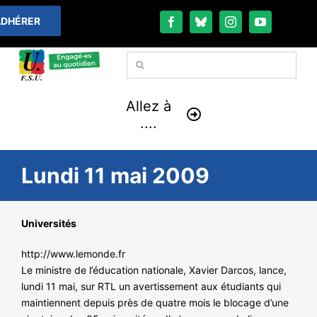
Passer
DHÉRER
au
contenu
Rechercher:
Allez à
....
À LA UNE
Lundi 11 mai 2009
THÉMATIQUES
Universités
LA VIE FÉDÉRALE
http://www.lemonde.fr
Le ministre de l’éducation nationale, Xavier Darcos, lance,
COMMUNIQUÉS
lundi 11 mai, sur RTL un avertissement aux étudiants qui
maintiennent depuis près de quatre mois le blocage d’une