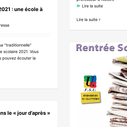
Lire la suite
021 : une école à
Lire la suite
resse
 "traditionnelle"
ée scolaire 2021. Vous
s pouvez écouter la
éciale Rentrée 2020 – 2021
u dans la Presse
Vu à la télé
s le « jour d’après »