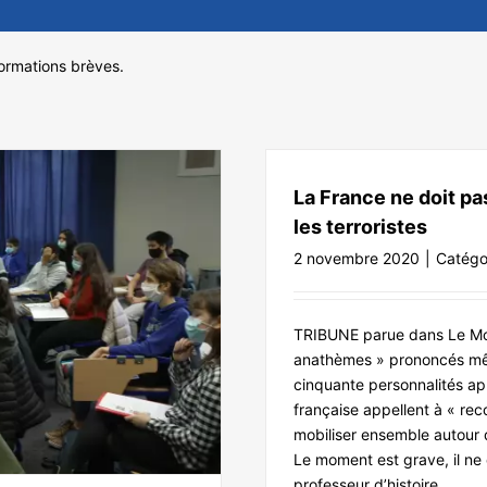
formations brèves.
La France ne doit pa
les terroristes
2 novembre 2020
|
Catégo
TRIBUNE parue dans Le Mon
anathèmes » prononcés mê
cinquante personnalités ap
française appellent à « re
mobiliser ensemble autour d
Le moment est grave, il ne
professeur d’histoire