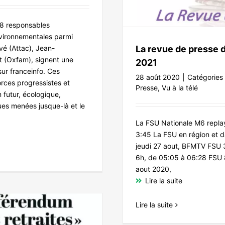
 18 responsables
nvironnementales parmi
vé (Attac), Jean-
La revue de presse 
ot (Oxfam), signent une
2021
ur franceinfo. Ces
28 août 2020
|
Catégories
orces progressistes et
Presse
,
Vu à la télé
 futur, écologique,
ques menées jusque-là et le
La FSU Nationale M6 replay
3:45 La FSU en région et 
jeudi 27 aout, BFMTV FSU 38
6h, de 05:05 à 06:28 FSU 8
aout 2020,
Lire la suite
Lire la suite