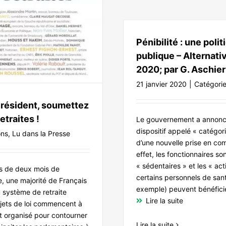
Pénibilité : une poli
publique – Alternati
2020; par G. Aschieri
21 janvier 2020
|
Catégorie
Président, soumettez
traites !
Le gouvernement a annoncé
dispositif appelé « catégor
ons
,
Lu dans la Presse
d’une nouvelle prise en co
effet, les fonctionnaires so
« sédentaires » et les « acti
us de deux mois de
certains personnels de san
e, une majorité de Français
exemple) peuvent bénéficier
u système de retraite
Lire la suite
ojets de loi commencent à
st organisé pour contourner
Lire la suite