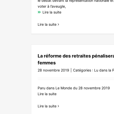
le débat devant la représentation nationale et 
voter à l’aveugle,
Lire la suite
Lire la suite
Pour une autre réforme de progrès so
2020
La réforme des retraites pénaliser
Lu dans la 
femmes
28 novembre 2019
|
Catégories :
Lu dans la 
Paru dans Le Monde du 28 novembre 2019
Lire la suite
Lire la suite