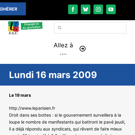
Passer
DHÉRER
au
contenu
Rechercher:
Allez à
....
À LA UNE
Lundi 16 mars 2009
THÉMATIQUES
Le 19 mars
LA VIE FÉDÉRALE
http://www.leparisien.fr
Droit dans ses bottes : si le gouvernement surveillera à la
COMMUNIQUÉS
loupe le nombre de manifestants qui battront le pavé jeudi,
il a déjà répondu aux syndicats, qui rêvent de faire mieux