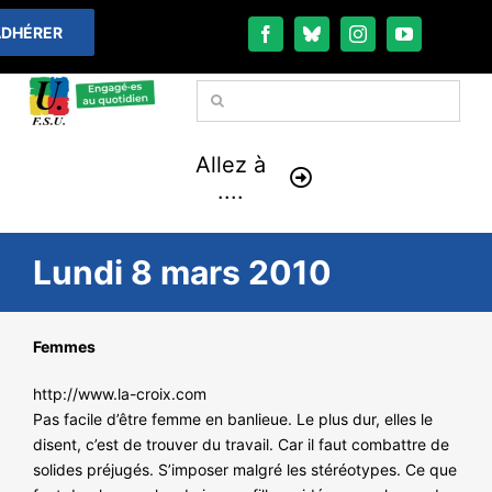
Passer
DHÉRER
au
contenu
Rechercher:
Allez à
....
À LA UNE
Lundi 8 mars 2010
THÉMATIQUES
Femmes
LA VIE FÉDÉRALE
http://www.la-croix.com
Pas facile d’être femme en banlieue. Le plus dur, elles le
COMMUNIQUÉS
disent, c’est de trouver du travail. Car il faut combattre de
solides préjugés. S’imposer malgré les stéréotypes. Ce que