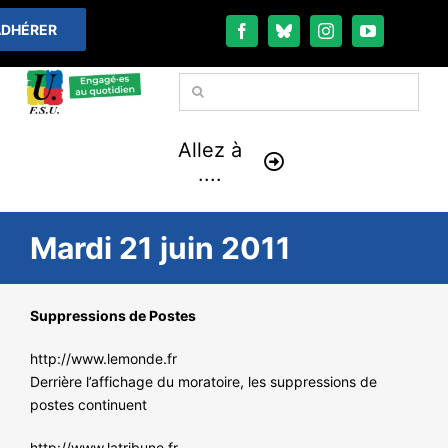
Passer
DHÉRER
au
contenu
Rechercher:
Allez à
....
À LA UNE
Mardi 21 juin 2011
THÉMATIQUES
Suppressions de Postes
LA VIE FÉDÉRALE
http://www.lemonde.fr
Derrière l’affichage du moratoire, les suppressions de
COMMUNIQUÉS
postes continuent
http://www.latribune.fr