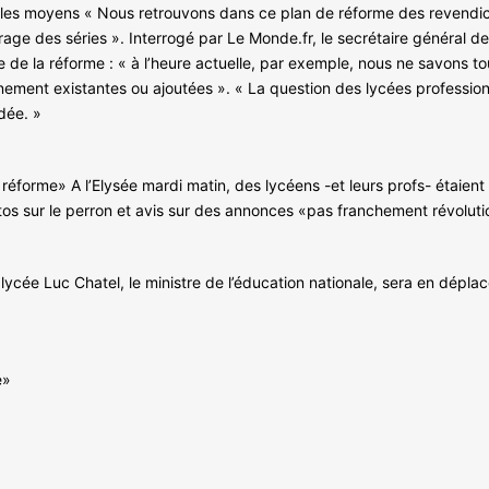
r les moyens « Nous retrouvons dans ce plan de réforme des revendica
rage des séries ». Interrogé par Le Monde.fr, le secrétaire général de 
de la réforme : « à l’heure actuelle, par exemple, nous ne savons 
ement existantes ou ajoutées ». « La question des lycées professionne
rdée. »
e réforme» A l’Elysée mardi matin, des lycéens -et leurs profs- étaien
otos sur le perron et avis sur des annonces «pas franchement révoluti
lycée Luc Chatel, le ministre de l’éducation nationale, sera en dépla
é»