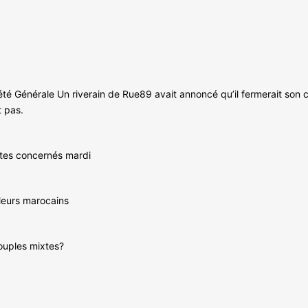
été Générale Un riverain de Rue89 avait annoncé qu’il fermerait son c
t pas.
ites concernés mardi
lleurs marocains
couples mixtes?