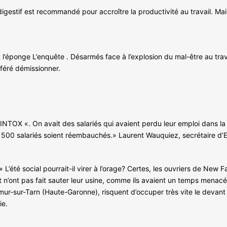
digestif est recommandé pour accroître la productivité au travail. Ma
l’éponge L’enquête . Désarmés face à l’explosion du mal-être au trava
féré démissionner.
TOX «. On avait des salariés qui avaient perdu leur emploi dans la 
00 salariés soient réembauchés.» Laurent Wauquiez, secrétaire d’Etat 
» L’été social pourrait-il virer à l’orage? Certes, les ouvriers de New 
 n’ont pas fait sauter leur usine, comme ils avaient un temps menacé d
ur-sur-Tarn (Haute-Garonne), risquent d’occuper très vite le devant 
ie.