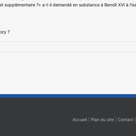
let supplémentaire ?» a-t-il demandé en substance à Benoît XVI à l’i
ozy ?
Accueil
|
Plan du site
|
Contact