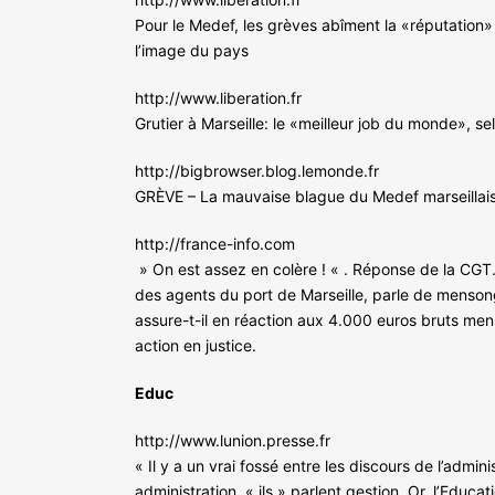
Pour le Medef, les grèves abîment la «réputation» 
l’image du pays
http://www.liberation.fr
Grutier à Marseille: le «meilleur job du monde», sel
http://bigbrowser.blog.lemonde.fr
GRÈVE – La mauvaise blague du Medef marseillais
http://france-info.com
» On est assez en colère ! « . Réponse de la CGT
des agents du port de Marseille, parle de menson
assure-t-il en réaction aux 4.000 euros bruts mens
action en justice.
Educ
http://www.lunion.presse.fr
« Il y a un vrai fossé entre les discours de l’admin
administration, « ils » parlent gestion. Or, l’Educat