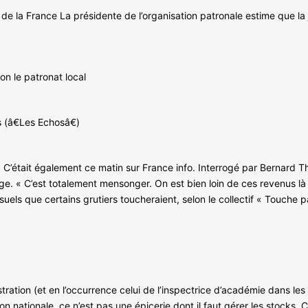
de la France La présidente de l’organisation patronale estime que la 
on le patronat local
 (â€Les Echosâ€)
. C’était également ce matin sur France info. Interrogé par Bernard 
ge. « C’est totalement mensonger. On est bien loin de ces revenus l
uels que certains grutiers toucheraient, selon le collectif « Touche 
istration (et en l’occurrence celui de l’inspectrice d’académie dans les
ion nationale, ce n’est pas une épicerie dont il faut gérer les stocks. C