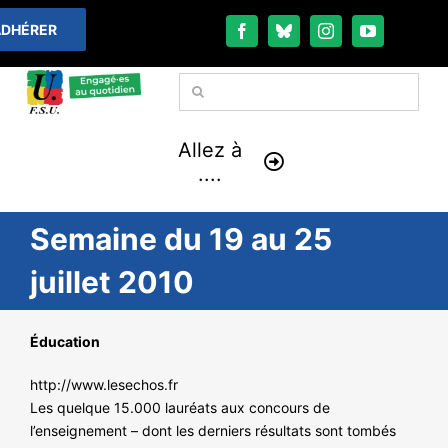
Passer
DHÉRER
au
contenu
Rechercher:
Allez à
....
Semaine du 19 au 25
À LA UNE
juillet 2010
THÉMATIQUES
Éducation
LA VIE FÉDÉRALE
http://www.lesechos.fr
COMMUNIQUÉS
Les quelque 15.000 lauréats aux concours de
l’enseignement – dont les derniers résultats sont tombés