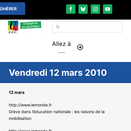
Passer
DHÉRER
au
contenu
Rechercher:
Allez à
....
À LA UNE
Vendredi 12 mars 2010
THÉMATIQUES
12 mars
LA VIE FÉDÉRALE
http://www.lemonde.fr
Grève dans l’éducation nationale : les raisons de la
COMMUNIQUÉS
mobilisation
http://www.lemonde.fr