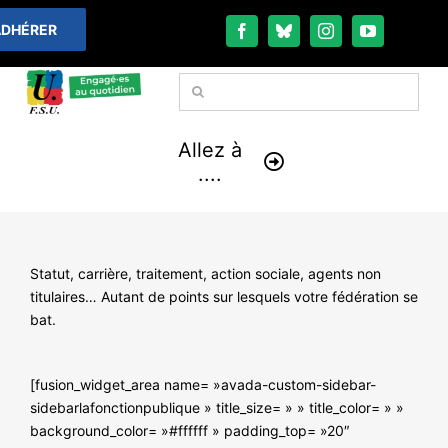
Passer
DHÉRER
au
contenu
Rechercher:
Allez à
....
À LA UNE
Statut, carrière, traitement, action sociale, agents non
THÉMATIQUES
titulaires… Autant de points sur lesquels votre fédération se
bat.
LA VIE FÉDÉRALE
[fusion_widget_area name= »avada-custom-sidebar-
COMMUNIQUÉS
sidebarlafonctionpublique » title_size= » » title_color= » »
background_color= »#ffffff » padding_top= »20″