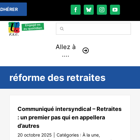
Passer
DHÉRER
au
contenu
Rechercher:
Allez à
....
À LA UNE
réforme des retraites
THÉMATIQUES
LA VIE FÉDÉRALE
Communiqué intersyndical – Retraites
: un premier pas qui en appellera
COMMUNIQUÉS
d’autres
20 octobre 2025
|
Catégories :
À la une
,