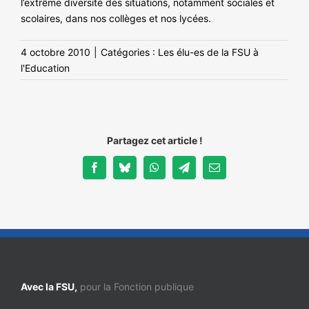
l’extrême diversité des situations, notamment sociales et
scolaires, dans nos collèges et nos lycées.
4 octobre 2010
|
Catégories :
Les élu-es de la FSU à
l'Education
Partagez cet article !
Facebook
Bluesky
WhatsApp
Telegram
Email
Avec la FSU,
pour la Fonction publique