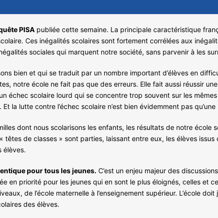
nquête PISA
publiée cette semaine. La principale caractéristique franç
scolaire. Ces inégalités scolaires sont fortement corrélées aux inégali
inégalités sociales qui marquent notre société, sans parvenir à les su
ns bien et qui se traduit par un nombre important d’élèves en difficu
es, notre école ne fait pas que des erreurs. Elle fait aussi réussir un
n échec scolaire lourd qui se concentre trop souvent sur les mêmes ter
 Et la lutte contre l’échec scolaire n’est bien évidemment pas qu’une
illes dont nous scolarisons les enfants, les résultats de notre école 
« têtes de classes » sont parties, laissant entre eux, les élèves issus d
s élèves.
entique pour tous les jeunes.
C’est un enjeu majeur des discussions
sée en priorité pour les jeunes qui en sont le plus éloignés, celles et c
iveaux, de l’école maternelle à l’enseignement supérieur. L’école doit 
colaires des élèves.