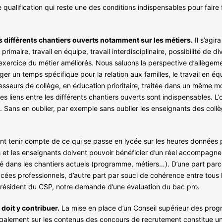
de qualification qui reste une des conditions indispensables pour faire
les différents chantiers ouverts notamment sur les métiers.
Il s’agi
maire, travail en équipe, travail interdisciplinaire, possibilité de di
exercice du métier améliorés. Nous saluons la perspective d’allège
er un temps spécifique pour la relation aux familles, le travail en éq
professeurs de collège, en éducation prioritaire, traitée dans un m
 les liens entre les différents chantiers ouverts sont indispensables. L’
. Sans en oublier, par exemple sans oublier les enseignants des coll
ont tenir compte de ce qui se passe en lycée sur les heures données
s et les enseignants doivent pouvoir bénéficier d’un réel accompagnem
 dans les chantiers actuels (programme, métiers…). D’une part parce
es professionnels, d’autre part par souci de cohérence entre tous l
président du CSP, notre demande d’une évaluation du bac pro.
doit y contribuer.
La mise en place d’un Conseil supérieur des prog
t également sur les contenus des concours de recrutement constitue u