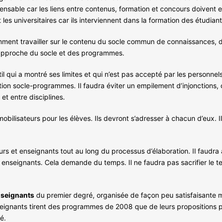
sable car les liens entre contenus, formation et concours doivent e
 les universitaires car ils interviennent dans la formation des étudiant
tamment travailler sur le contenu du socle commun de connaissances, 
’approche du socle et des programmes.
til qui a montré ses limites et qui n’est pas accepté par les personnel
ption socle-programmes. Il faudra éviter un empilement d’injonction
 et entre disciplines.
obilisateurs pour les élèves. Ils devront s’adresser à chacun d’eux. 
 et enseignants tout au long du processus d’élaboration. Il faudra au
 enseignants. Cela demande du temps. Il ne faudra pas sacrifier le t
nseignants
du premier degré, organisée de façon peu satisfaisante mai
seignants tirent des programmes de 2008 que de leurs propositions pou
é.