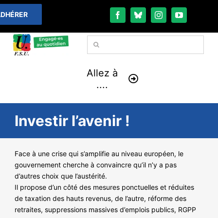
Passer
DHÉRER
au
contenu
Rechercher:
Allez à
....
À LA UNE
Investir l’avenir !
THÉMATIQUES
Face à une crise qui s’amplifie au niveau européen, le
gouvernement cherche à convaincre qu’il n’y a pas
LA VIE FÉDÉRALE
d’autres choix que l’austérité.
Il propose d’un côté des mesures ponctuelles et réduites
COMMUNIQUÉS
de taxation des hauts revenus, de l’autre, réforme des
retraites, suppressions massives d’emplois publics, RGPP