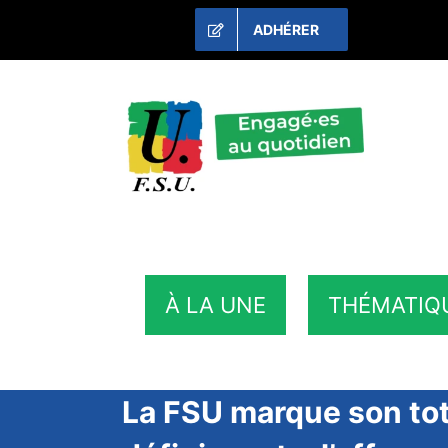
Passer
ADHÉRER
au
contenu
À LA UNE
THÉMATIQ
La FSU marque son tot