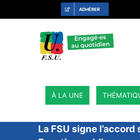
Passer
ADHÉRER
au
contenu
À LA UNE
THÉMATIQ
La FSU signe l’accord 