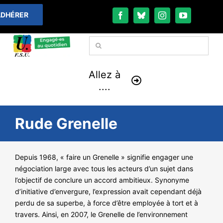
Passer
DHÉRER
au
contenu
Rechercher:
Allez à
....
À LA UNE
Rude Grenelle
THÉMATIQUES
Depuis 1968, « faire un Grenelle » signifie engager une
négociation large avec tous les acteurs d’un sujet dans
LA VIE FÉDÉRALE
l’objectif de conclure un accord ambitieux. Synonyme
d’initiative d’envergure, l’expression avait cependant déjà
COMMUNIQUÉS
perdu de sa superbe, à force d’être employée à tort et à
travers. Ainsi, en 2007, le Grenelle de l’environnement