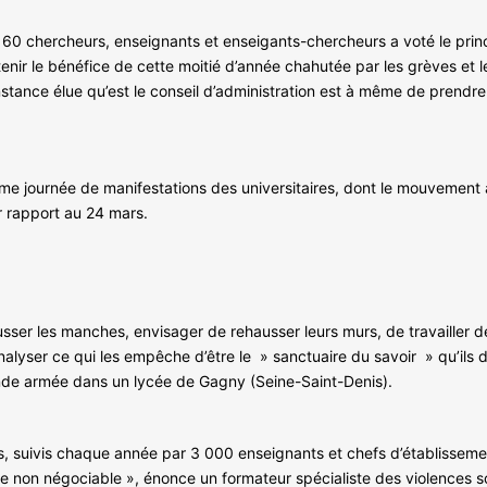
 60 chercheurs, enseignants et enseigants-chercheurs a voté le prin
btenir le bénéfice de cette moitié d’année chahutée par les grèves et
l’instance élue qu’est le conseil d’administration est à même de prendr
me journée de manifestations des universitaires, dont le mouvement 
r rapport au 24 mars.
usser les manches, envisager de rehausser leurs murs, de travailler d
alyser ce qui les empêche d’être le » sanctuaire du savoir » qu’ils de
bande armée dans un lycée de Gagny (Seine-Saint-Denis).
iers, suivis chaque année par 3 000 enseignants et chefs d’établissem
cipe non négociable », énonce un formateur spécialiste des violences 