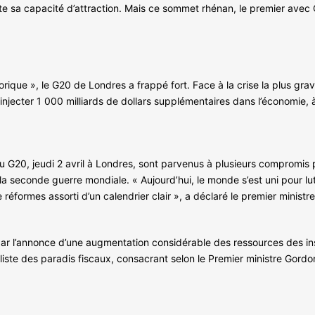
toute sa capacité d’attraction. Mais ce sommet rhénan, le premier avec
ique », le G20 de Londres a frappé fort. Face à la crise la plus gra
jecter 1 000 milliards de dollars supplémentaires dans l’économie, à t
u G20, jeudi 2 avril à Londres, sont parvenus à plusieurs compromis 
la seconde guerre mondiale. « Aujourd’hui, le monde s’est uni pour l
réformes assorti d’un calendrier clair », a déclaré le premier minist
r l’annonce d’une augmentation considérable des ressources des inst
 liste des paradis fiscaux, consacrant selon le Premier ministre Gord