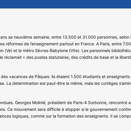
e dans sa neuvième semaine, entre 13.500 et 31.000 personnes, selon l
 les réformes de l’enseignement partout en France. A Paris, entre 7.00
on (Ve) et le métro Sèvres-Babylone (VIIe). Les personnels bibliothéca
 réclamait « des postes statutaires, des crédits de base et la liberté
es vacances de Pâques: ils étaient 1.500 étudiants et enseignants se
ouse. La determination est peut-être la même, mais les cortèges s’ami
ndues. Georges Molinié, président de Paris-4 Sorbonne, rencontré ave
ions. Ce mouvement sera difficile à stopper si le gouvernement continu
quences logiques, comme sur la formation des enseignants. Il se compo