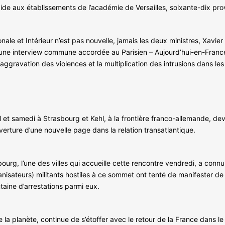
aide aux établissements de l’académie de Versailles, soixante-dix prov
ionale et Intérieur n’est pas nouvelle, jamais les deux ministres, Xavier
une interview commune accordée au Parisien – Aujourd’hui-en-France à
ggravation des violences et la multiplication des intrusions dans les
 et samedi à Strasbourg et Kehl, à la frontière franco-allemande, dev
erture d’une nouvelle page dans la relation transatlantique.
rg, l’une des villes qui accueille cette rencontre vendredi, a conn
ganisateurs) militants hostiles à ce sommet ont tenté de manifester d
aine d’arrestations parmi eux.
e la planète, continue de s’étoffer avec le retour de la France dans 