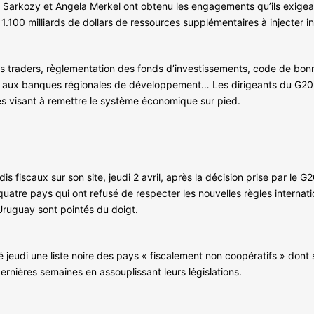
rkozy et Angela Merkel ont obtenu les engagements qu’ils exigeaien
100 milliards de dollars de ressources supplémentaires à injecter i
es traders, règlementation des fonds d’investissements, code de bon
e aux banques régionales de développement… Les dirigeants du G20,
s visant à remettre le système économique sur pied.
dis fiscaux sur son site, jeudi 2 avril, après la décision prise par le 
quatre pays qui ont refusé de respecter les nouvelles règles internatio
l’Uruguay sont pointés du doigt.
 jeudi une liste noire des pays « fiscalement non coopératifs » dont 
ernières semaines en assouplissant leurs législations.