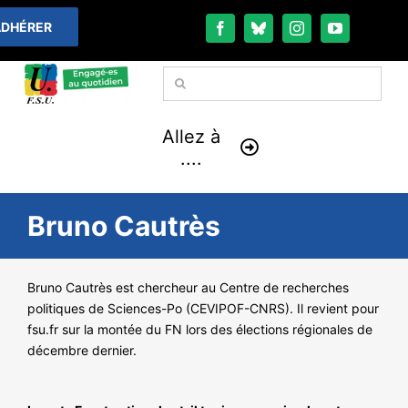
Passer
DHÉRER
au
contenu
Rechercher:
Allez à
....
À LA UNE
Bruno Cautrès
THÉMATIQUES
Bruno Cautrès est chercheur au Centre de recherches
politiques de Sciences-Po (CEVIPOF-CNRS). Il revient pour
LA VIE FÉDÉRALE
fsu.fr sur la montée du FN lors des élections régionales de
décembre dernier.
COMMUNIQUÉS