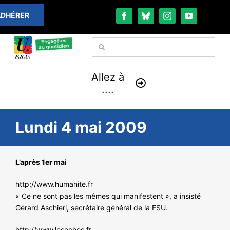
Passer
DHÉRER
au
contenu
Rechercher:
Allez à
....
À LA UNE
Lundi 4 mai 2009
THÉMATIQUES
L’après 1er mai
LA VIE FÉDÉRALE
http://www.humanite.fr
« Ce ne sont pas les mêmes qui manifestent », a insisté
COMMUNIQUÉS
Gérard Aschieri, secrétaire général de la FSU.
http://www.lesechos.fr