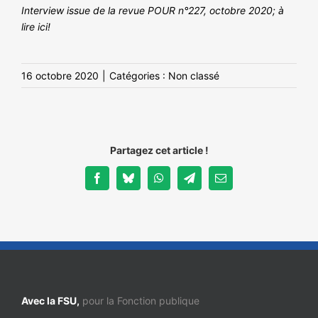
Interview issue de la revue POUR n°227, octobre 2020; à
lire
ici
!
16 octobre 2020
|
Catégories :
Non classé
Partagez cet article !
Facebook
Bluesky
WhatsApp
Telegram
Email
Avec la FSU,
pour la Fonction publique